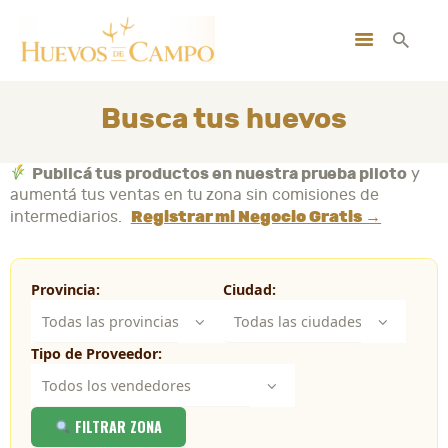
INICIO
NOSOTROS
Busca tus huevos
BUSCA TUS HUEVOS
MI CUENTA
Publicá tus productos en nuestra prueba piloto
y
aumentá tus ventas en tu zona sin comisiones de
CONTACTO
Registrar mi Negocio Gratis →
intermediarios.
SUSCRIBITE GRATIS
Provincia:
Ciudad:
Tipo de Proveedor:
FILTRAR ZONA