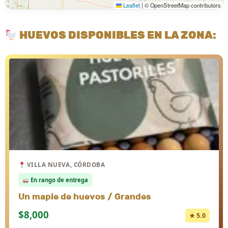
Leaflet
|
© OpenStreetMap contributors
HUEVOS DISPONIBLES EN LA ZONA:
VILLA NUEVA, CÓRDOBA
En rango de entrega
Un maple de huevos / Grandes
$8,000
★ 5.0