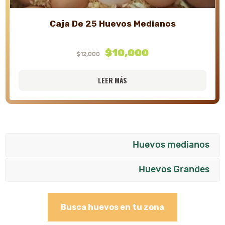
Caja De 25 Huevos Medianos
El
$
10,000
El
$
12,000
precio
precio
LEER MÁS
original
actual
era:
es:
$12,000.
$10,000.
Huevos medianos
Huevos Grandes
Busca huevos en tu zona