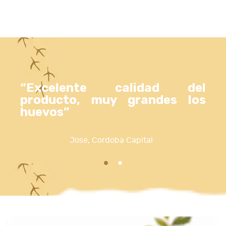
LO QUE DICEN DE NOSOTROS
“Excelente calidad del
producto, muy grandes los
huevos”
Jose, Cordoba Capital