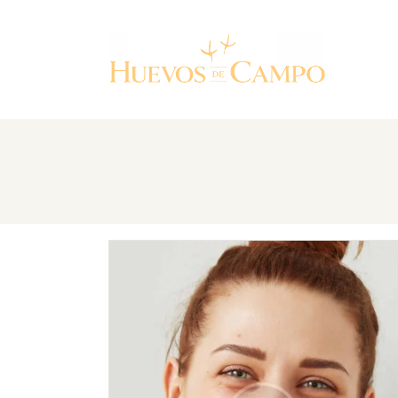
I
N
B
M
C
S