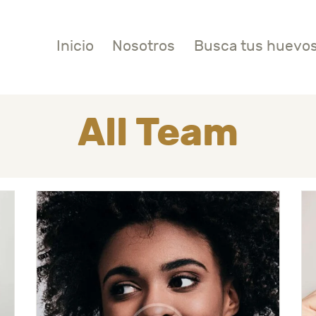
NICIO
Inicio
Nosotros
Busca tus huevo
OSOTROS
USCA TUS HUEVOS
All Team
I CUENTA
ONTACTO
USCRIBITE GRATIS