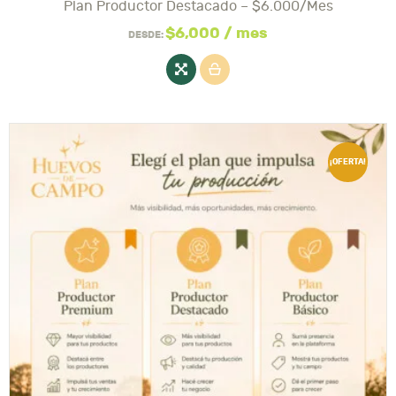
Plan Productor Destacado – $6.000/mes
Este
producto
$
6,000
/ mes
DESDE:
tiene
varias
variantes.
Las
opciones
se
pueden
¡OFERTA!
elegir
en
la
página
del
producto