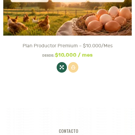
Plan Productor Premium – $10.000/mes
Este
producto
$
10,000
/ mes
DESDE:
tiene
varias
variantes.
Las
opciones
se
pueden
elegir
en
la
página
del
CONTACTO
producto