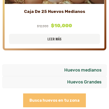
Caja De 25 Huevos Medianos
El
$
10,000
El
$
12,000
precio
precio
LEER MÁS
original
actual
era:
es:
$12,000.
$10,000.
Huevos medianos
Huevos Grandes
Busca huevos en tu zona