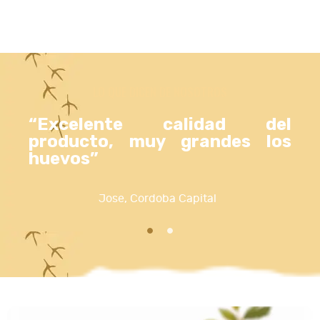
LO QUE DICEN DE NOSOTROS
“Excelente calidad del
producto, muy grandes los
huevos”
Jose, Cordoba Capital